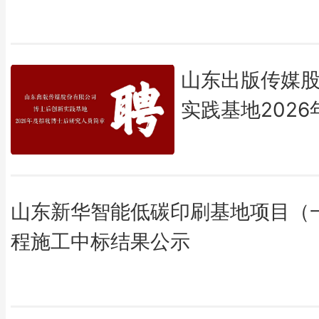
山东出版传媒
实践基地202
员简章
山东新华智能低碳印刷基地项目（
程施工中标结果公示