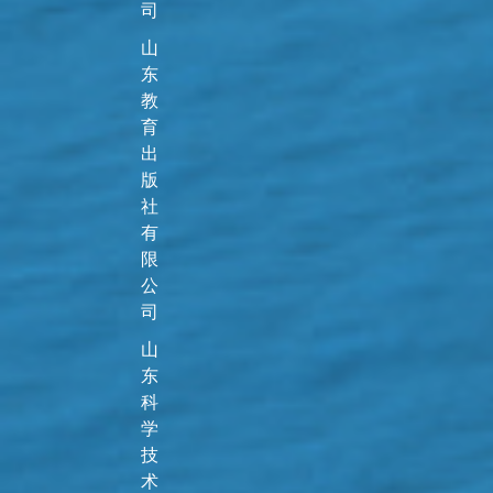
司
山
东
教
育
出
版
社
有
限
公
司
山
东
科
学
技
术