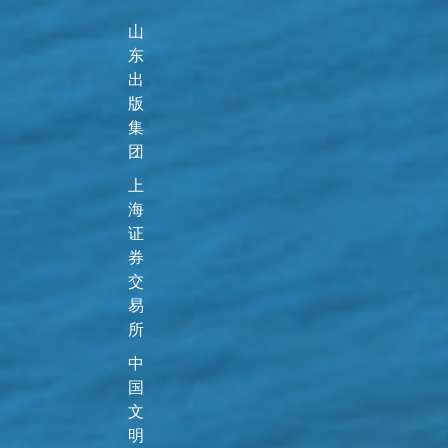
山
东
出
版
集
团
上
海
证
券
交
易
所
中
国
文
明