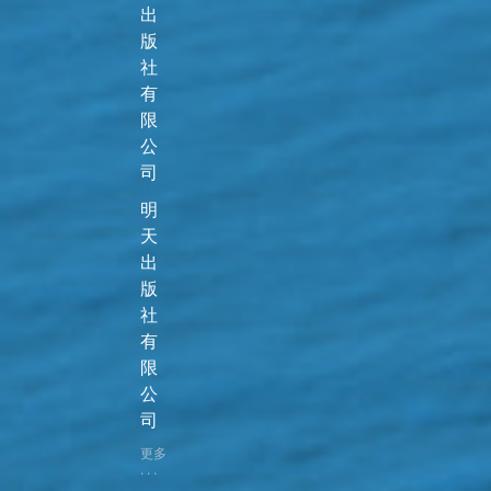
出
版
社
有
限
公
司
明
天
出
版
社
有
限
公
司
更多
· · ·