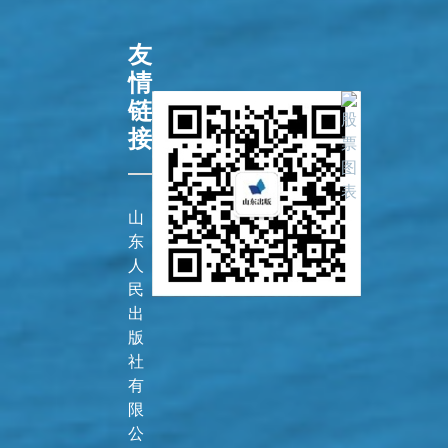
友
情
链
接
山
东
人
民
出
版
社
有
限
公