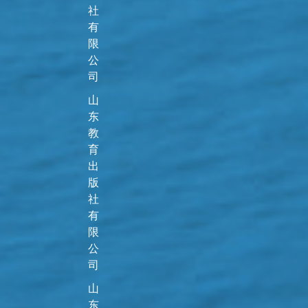
社
有
限
公
司
山
东
教
育
出
版
社
有
限
公
司
山
东