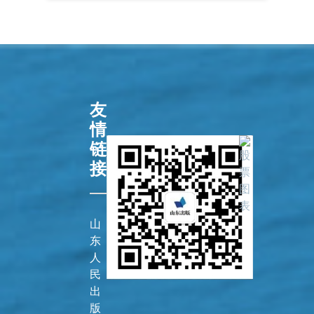
友
情
链
接
山
东
人
民
出
版