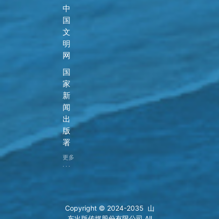
中
国
文
明
网
国
家
新
闻
出
版
署
更多
· · ·
Copyright © 2024-2035 山
东出版传媒股份有限公司 All